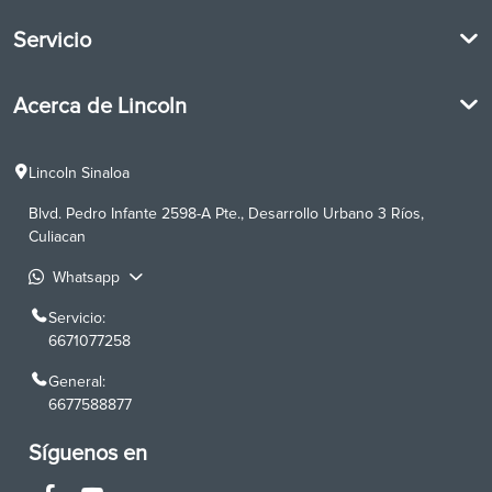
Beneficios Lincoln
Servicio
Asistencia 24 hrs
Garantía Lincoln
Agendar cita de servicio
PickUp and Delivery
Acerca de Lincoln
Servicio Lincoln
Lincoln D-Tect
Lincoln Co-Pilot
Lincoln en la Historia
Centro de relación con clientes
Lincoln Sinaloa
Abastecimiento Express de partes
Blvd. Pedro Infante 2598-A Pte., Desarrollo Urbano 3 Ríos,
Culiacan
Whatsapp
Servicio:
6671077258
General:
6677588877
Síguenos en