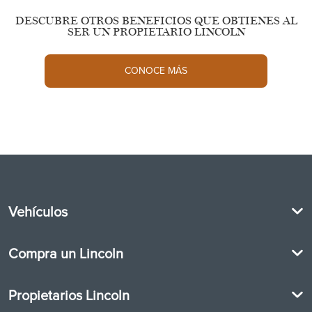
DESCUBRE OTROS BENEFICIOS QUE OBTIENES AL
SER UN PROPIETARIO LINCOLN
CONOCE MÁS
Vehículos
2026 Lincoln CORSAIR
Compra un Lincoln
2026 Lincoln NAUTILUS
2026 Lincoln AVIATOR
Promociones
2026 Lincoln NAVIGATOR
Propietarios Lincoln
Cotización
Financiamiento